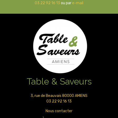
03 22 92 16 13
ou par
e-mail
Table & Saveurs
3, rue de Beauvais 80000 AMIENS
03 22 92 16 13
Nous contacter